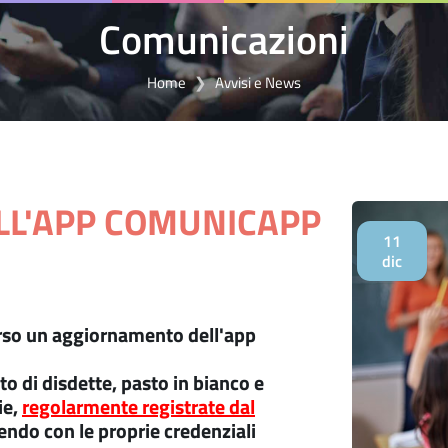
Comunicazioni
Home
Avvisi e News
LL'APP COMUNICAPP
11
dic
corso un aggiornamento dell'app
nto di disdette, pasto in bianco e
ie,
regolarmente registrate dal
dendo con le proprie credenziali