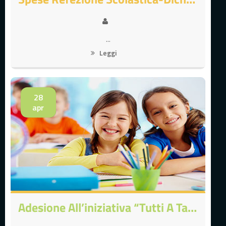
...
Leggi
28
apr
Adesione All’iniziativa “Tutti A Tavola, Tutti Insieme” Promossa Dall’AIC